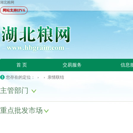
湖北粮网
网站支持IPV6
首 页
交易服务
信息
您存在的定位： › › 亲情联结
主管部门
重点批发市场