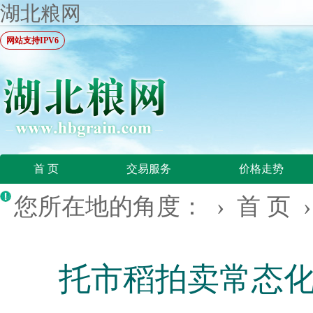
湖北粮网
网站支持IPV6
首 页
交易服务
价格走势
您所在地的角度： ›
首 页
托市稻拍卖常态化