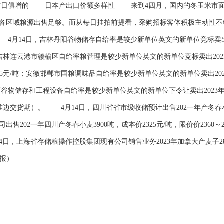
日俱增的 日本产出口价额多样性 来到4四月，国内的冬玉米市面
各区域粮源出售足够。而从每日挂拍前提看，采购招标客体积极主动性不
月14日，吉林丹阳谷物储存自给率是较少新单位英文的新单位竞标卖出202
/吨；吉林连云港市赣榆区自给率粮菅理是较少新单位英文的新单位竞标卖出2023
～2365元/吨；安徽邯郸市国粮调味品自给率是较少新单位英文的新单位卖出20
谷物储存和工程设备自给率是较少新单位英文的新单位下令让卖出2023年
中堆边交货期）。 4月14日，四川省省市级收储预计出售202一年产冬春小麦1
售202一年四川产冬春小麦3900吨，成本价2325元/吨，限价价2360
日，上海省存储粮操作控股集团现有公司销售业务2023年加拿大产麦子2876
场报）