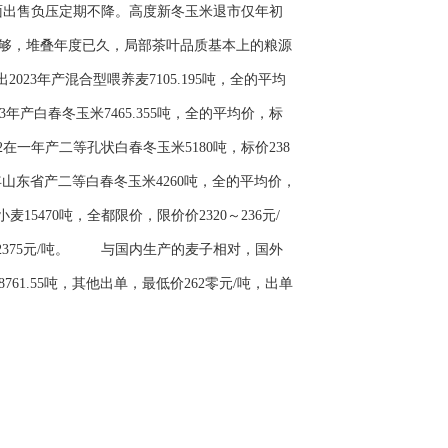
出售负压定期不降。高度新冬玉米退市仅年初
够，堆叠年度已久，局部茶叶品质基本上的粮源
3年产混合型喂养麦7105.195吨，全的平均
年产白春冬玉米7465.355吨，全的平均价，标
2在一年产二等孔状白春冬玉米5180吨，标价238
山东省产二等白春冬玉米4260吨，全的平均价，
5470吨，全都限价，限价价2320～236元/
～2375元/吨。 与国内生产的麦子相对，国外
1.55吨，其他出单，最低价262零元/吨，出单