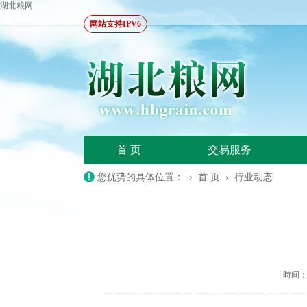
湖北粮网
网站支持IPV6
首 页
交易服务
您优势的具体位置： ›
首 页
›
行业动态
|
時间：20