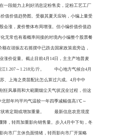
在一段能力上利好消息淀粉售卖，淀粉工艺工厂
价值价值趋势图。受极其夏天应响，小编上量受
股会涨，麦价整体布局增涨。但小编价值价值趋
变化无常也有着概率间接的对境内小编整个股票餐
额在谐振左右摇摆中已跌去国家政策底旁边，
涨价促量。截止目前4月14日，主主产地普麦
/斤，浙江1.207～1.218元/斤。 中心地方气候台4月
江苏、上海之类苗配比怎么算过六成。4月中中
特别狂风暴雨和大範圍烟尘天气状况全过程，但这
中北部年均平均气温较一年四季减幅值高1℃～
墒症状将定期或增加重量。 最新信息农意境度
数骤降，转而加重影向销售量。步入4月中下旬，冬
影向市厂主休负面情绪，转而影向市厂开策略