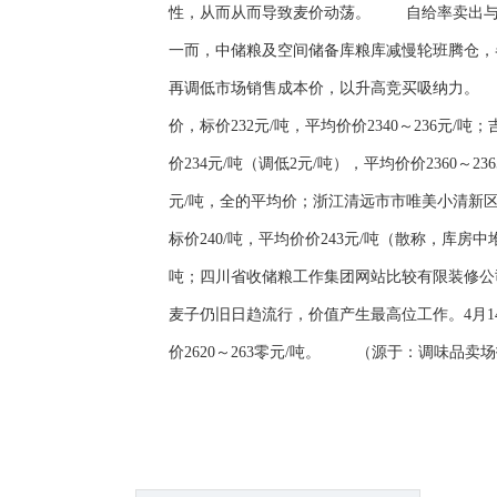
性，从而从而导致麦价动荡。 自给率卖出与
一而，中储粮及空间储备库粮库减慢轮班腾仓，
再调低市场销售成本价，以升高竞买吸纳力。 4
价，标价232元/吨，平均价价2340～236元
价234元/吨（调低2元/吨），平均价价2360
元/吨，全的平均价；浙江清远市市唯美小清新区
标价240/吨，平均价价243元/吨（散称，库房
吨；四川省收储粮工作集团网站比较有限装修公司出
麦子仍旧日趋流行，价值产生最高位工作。4月14
价2620～263零元/吨。 （源于：调味品卖