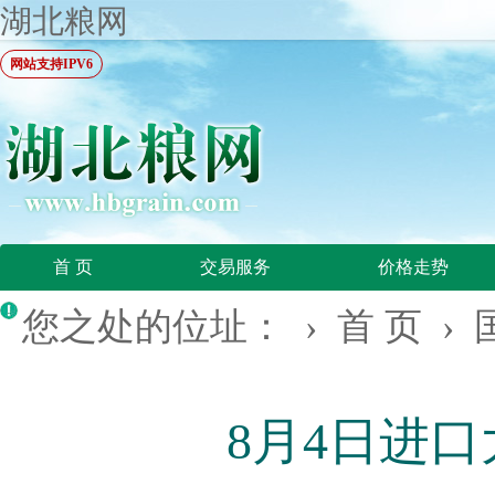
湖北粮网
网站支持IPV6
首 页
交易服务
价格走势
您之处的位址： ›
首 页
›
8月4日进